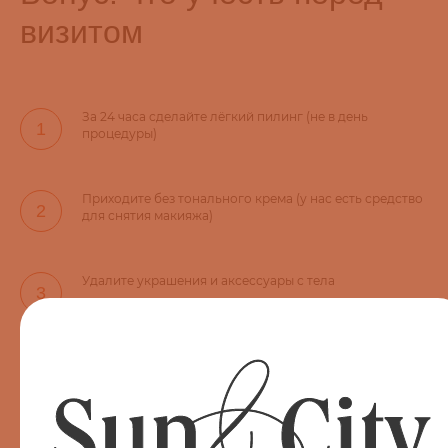
визитом
За 24 часа сделайте лёгкий пилинг (не в день
процедуры)
Приходите без тонального крема (у нас есть средство
для снятия макияжа)
Удалите украшения и аксессуары с тела
Возьмите паспорт или телефон — для быстрой
регистрации
Не переживайте: администратор подскажет