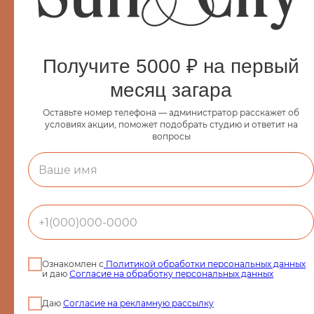
оптимальный режим и сопроводит весь сеанс.
Получите 5000 ₽ на первый
Читайте также:
месяц загара
Солярий
Коллагенарий
Оставьте номер телефона — администратор расскажет об
условиях акции, поможет подобрать студию и ответит на
Эндосфера
вопросы
Парикмахерский зал
Косметология
Маникюрный зал
Массаж
LPG-массаж
Эпиляция
Make up
Ознакомлен с
Политикой обработки персональных данных
и даю
Согласие на обработку персональных данных
Согласие на обработку
персональных данных
Даю
Согласие на рекламную рассылку
Политика использования cookie-