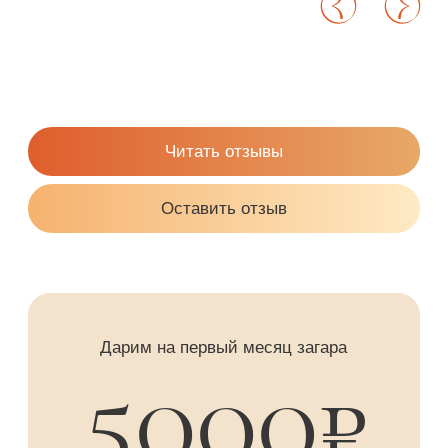
Make up
Согласие на обработку
персональных данных
Политика использования cookie-файлов
Положение о подарочных
сертификатах и абонементах
Политика конфиденциальности
Положение о подарочных
сертификатах и абонементах
Согласие на рекламную и
информационную рассылку
Sun&City Проспект Мира
+7 (926) 935-87-87
Банный переулок, д.3