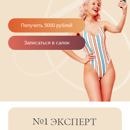
№1
ЭКСПЕРТ
в России в области загара
27 000
человек доверили нам свой загар
25
ЛЕТ
на beauty-рынке