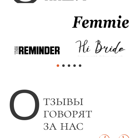
Солярий
Коллагенарий
Эндосфера
Парикмахерский зал
Косметология
Маникюрный зал
Массаж
LPG-массаж
Эпиляция