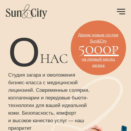
О
Дарим новым гостям
Sun&City
5000₽
НАС
на первый месяц
загара
Студия загара и омоложения
бизнес-класса с медицинской
лицензией. Современные солярии,
коллагенарии и передовые бьюти-
технологии для вашей идеальной
кожи. Безопасность, комфорт
и высокое качество услуг — наш
приоритет
Получить 5000 рублей
Записаться в салон