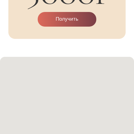
Солярий: 10:00-23:00
Sun&City ТЦ Метрополис
+7 (926) 903-87-80
Ленинградское ш., 16А, стр. 4
пав. 3-061, 3 этаж
Солярий: 10:00-23:00
Sun&City Афимолл
+7 (499) 253-87-87
Пресненская набережная 2,
1 этаж, пав. А16
Солярий: 10:00-22:00