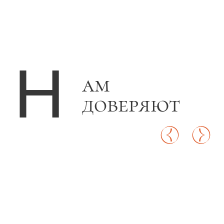
О
тзывы
говорят
за нас
Читать отзывы