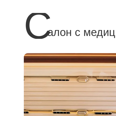
C
алон с медиц