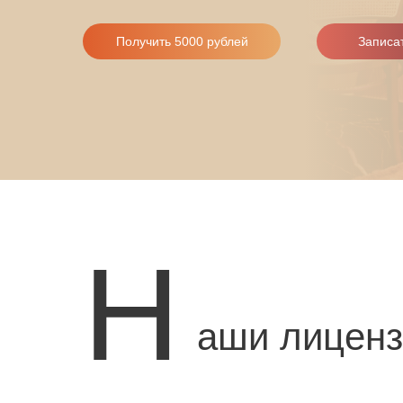
Получить 5000 рублей
Записат
Н
аши лицен