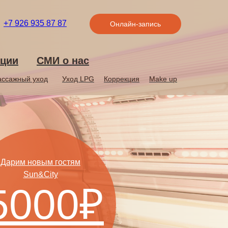
+7 926 935 87 87
Онлайн-запись
ции
ции
СМИ о нас
СМИ о нас
ссажный уход
ссажный уход
Уход LPG
Уход LPG
Коррекция
Коррекция
Make up
Make up
Дарим новым гостям
Sun&City
5000₽