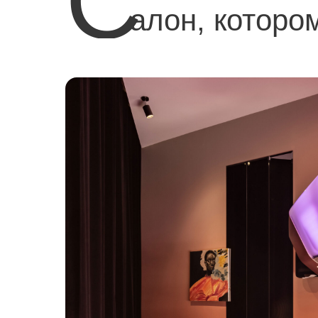
C
алон, которо