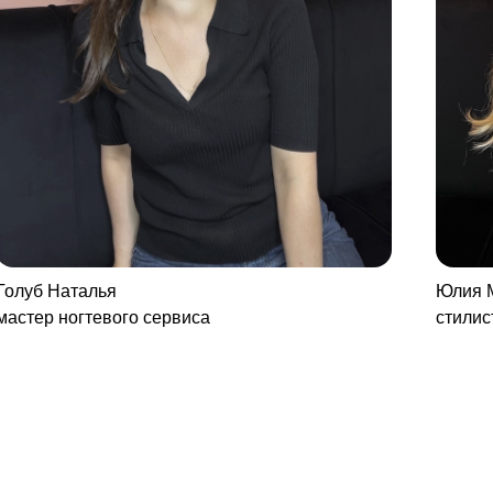
Голуб Наталья
Юлия 
мастер ногтевого сервиса
стилис