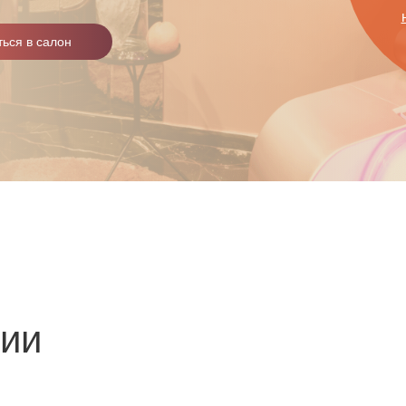
ься в салон
зии