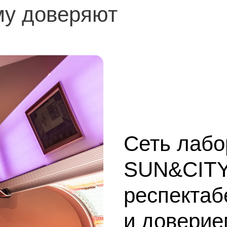
му доверяют
Сеть лабо
SUN&CITY
респектаб
и доверие