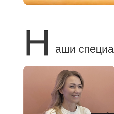
Н
аши специ