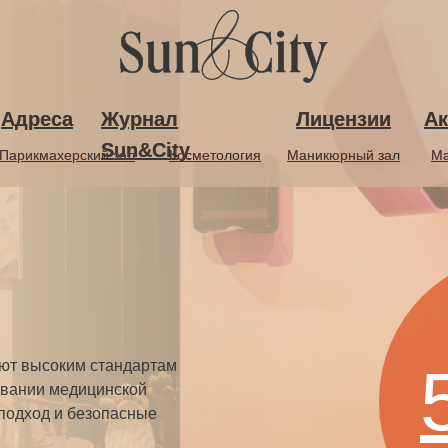
Адреса
Адреса
Журнал
Журнал
Лицензии
Лицензии
Ак
Ак
Sun&City
Sun&City
Парикмахерский зал
Парикмахерский зал
Косметология
Косметология
Маникюрный зал
Маникюрный зал
Ма
Ма
уют высоким стандартам
овании медицинской
 подход и безопасные