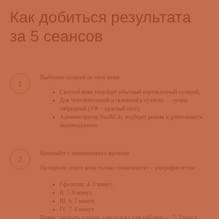
Как добиться результата
за 5 сеансов
Выберите солярий по типу кожи
Светлой коже подойдёт обычный вертикальный солярий;
Для чувствительной и склонной к сухости — лучше
гибридный (УФ + красный свет);
Администратор Sun&City подберёт режим и длительность
индивидуально.
Начинайте с минимального времени
На первом сеансе кожа только «знакомится» с ультрафиолетом:
I фототип: 4–5 минут,
II: 5–6 минут,
III: 6–7 минут,
IV: 7–8 минут.
Важно: загорать курсом, а не подряд каждый день — 2–3 раза в