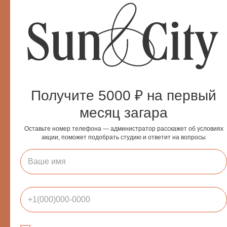
Читайте также:
Солярий
Коллагенарий
Эндосфера
Парикмахерский зал
Косметология
Получите 5000 ₽ на первый
Маникюрный зал
месяц загара
Массаж
LPG-массаж
Оставьте номер телефона — администратор расскажет об условиях
Эпиляция
акции, поможет подобрать студию и ответит на вопросы
Make up
Согласие на обработку
персональных данных
Политика использования cookie-файлов
18-07-2025
Как выбрать солярий в другом городе — чек-лист для отпуска
Положение о подарочных