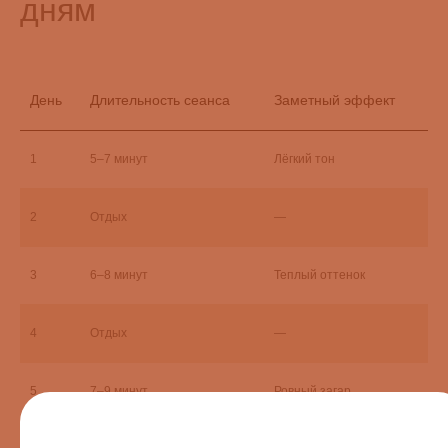
дням
День
Длительность сеанса
Заметный эффект
1
5–7 минут
Лёгкий тон
2
Отдых
—
3
6–8 минут
Теплый оттенок
4
Отдых
—
5
7–9 минут
Ровный загар