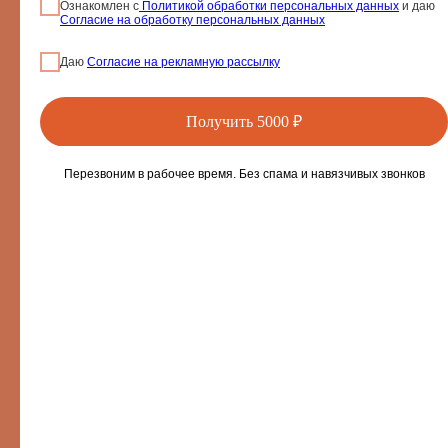
Ознакомлен с
Политикой обработки персональных данных
и даю
сертификатах и абонементах
Согласие на обработку персональных данных
Политика конфиденциальности
Положение о подарочных
Даю
Согласие на рекламную рассылку
сертификатах и абонементах
Согласие на рекламную и
Получить 5000 ₽
информационную рассылку
Перезвоним в рабочее время. Без спама и навязчивых звонков
Sun&City Проспект Мира
+7 (926) 935-87-87
Банный переулок, д.3
Солярий: 10:00-23:00
17-07-2025
Sun&City ТЦ Метрополис
Сколько нужно загара для восполнения витамина D — ответ специалистов
+7 (926) 903-87-80
Ленинградское ш., 16А, стр. 4