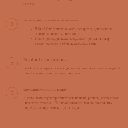
неделю.
Используйте увлажнение после сеанса
В Sun&City бесплатно: мист, сыворотка, одноразовые
полотенца, шапочка, шлёпанцы;
После процедуры кожа продолжает проявлять загар —
важно поддержать её мягкими средствами.
Не забывайте про подготовку
За 24 часа до первого сеанса сделайте пилинг (не в день посещения!).
Это обеспечит более равномерный загар.
Завершите курс к 5-му визиту
К этому моменту загар станет насыщенным, ровным, с эффектом
«как после отпуска». При необходимости можно продолжить
поддерживающие сеансы 1 раз в неделю.