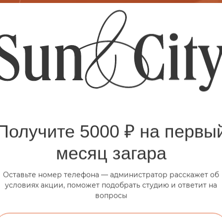
Получите 5000 ₽ на первы
дготовиться к солярию
месяц загара
Оставьте номер телефона — администратор расскажет об
условиях акции, поможет подобрать студию и ответит на
ву, BB-крем и пудру;
вопросы
ь и помада не влияют на