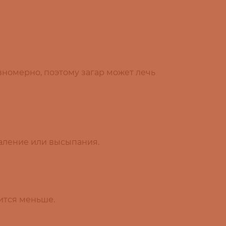
вномерно, поэтому загар может лечь
паление или высыпания.
ится меньше.