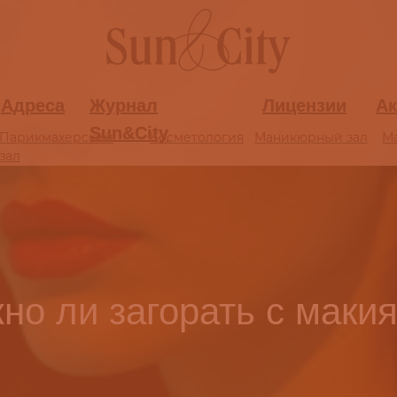
Адреса
Адреса
Журнал
Журнал
Лицензии
Лицензии
Ак
Ак
Sun&City
Sun&City
Парикмахерский
Парикмахерский
Косметология
Косметология
Маникюрный зал
Маникюрный зал
М
М
зал
зал
но ли загорать с маки