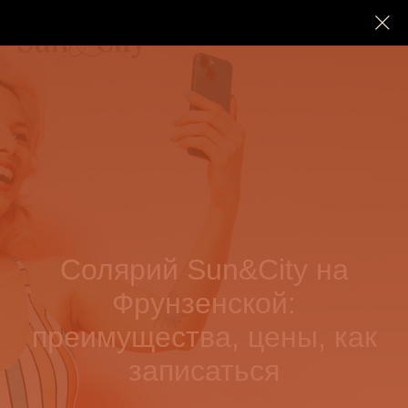
Солярий Sun&City на
Фрунзенской:
преимущества, цены, как
записаться