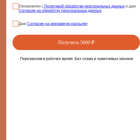
Ознакомлен с
Политикой обработки персональных данных
и даю
Sun&City Проспект Мира
Согласие на обработку персональных данных
+7 (926) 935-87-87
Даю
Согласие на рекламную рассылку
Банный переулок, д.3
Солярий: 10:00-23:00
Получить 5000 ₽
Перезвоним в рабочее время. Без спама и навязчивых звонков
Sun&City ТЦ Метрополис
+7 (926) 903-87-80
Ленинградское ш., 16А, стр. 4
пав. 3-061, 3 этаж
Солярий: 10:00-23:00
03-05-2025
Цены на солярий в Москве — от чего зависит стоимость процедур
Sun&City Афимолл
+7 (499) 253-87-87
Пресненская набережная 2,