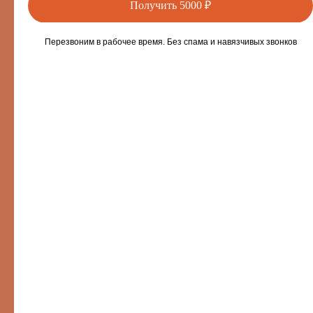
Получить 5000 ₽
Sun&City Проспект Мира
Перезвоним в рабочее время. Без спама и навязчивых звонков
+7 (926) 935-87-87
Банный переулок, д.3
Солярий: 10:00-23:00
01-05-2025
Гибридный солярий и обычный — в чём разница и что лучше выбрать
Sun&City ТЦ Метрополис
+7 (926) 903-87-80
Ленинградское ш., 16А, стр. 4
пав. 3-061, 3 этаж
Солярий: 10:00-23:00
Sun&City Афимолл
+7 (499) 253-87-87