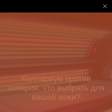
Коллариум против
солярия: что выбрать для
вашей кожи?