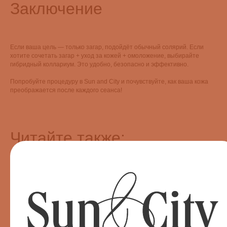
Заключение
Если ваша цель — только загар, подойдёт обычный солярий. Если
хотите сочетать загар + уход за кожей + омоложение, выбирайте
гибридный коллариум. Это удобно, безопасно и эффективно.
Попробуйте процедуру в Sun and City и почувствуйте, как ваша кожа
преображается после каждого сеанса!
Читайте также:
Солярий
Коллагенарий
Эндосфера
Парикмахерский зал