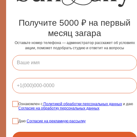
Косметология
Маникюрный зал
Массаж
Получите 5000 ₽ на первый
LPG-массаж
месяц загара
Эпиляция
Make up
Оставьте номер телефона — администратор расскажет об условиях
акции, поможет подобрать студию и ответит на вопросы
Согласие на обработку
03-05-2025
персональных данных
Цены на солярий в Москве — от чего зависит стоимость процедур
Политика использования cookie-файлов
Положение о подарочных
сертификатах и абонементах
Политика конфиденциальности
Ознакомлен с
Политикой обработки персональных данных
и даю
Положение о подарочных
Согласие на обработку персональных данных
сертификатах и абонементах
Согласие на рекламную и
Даю
Согласие на рекламную рассылку
информационную рассылку