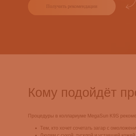
Получить рекомендации
Кому подойдёт пр
Процедуры в коллариуме MegaSun K9S реком
Тем, кто хочет сочетать загар с омоложен
Людям с сухой, тусклой и уставшей кожей