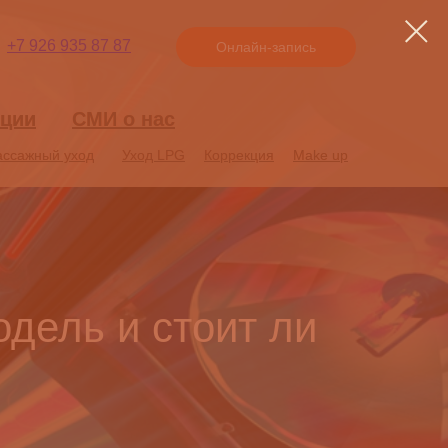
+7 926 935 87 87
Онлайн-запись
ции
ции
СМИ о нас
СМИ о нас
ссажный уход
ссажный уход
Уход LPG
Уход LPG
Коррекция
Коррекция
Make up
Make up
дель и стоит ли