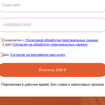
Ознакомлен с
Политикой обработки персональных данных
и даю
Согласие на обработку персональных данных
 тест и получите
Даю
Согласие на рекламную рассылку
загару
Получить 5000 ₽
бираться в загаре без мифов и лишних советов. Мы сделали 
е рекомендации по времени сеанса, типу солярия и интенс
Перезвоним в рабочее время. Без спама и навязчивых звонков