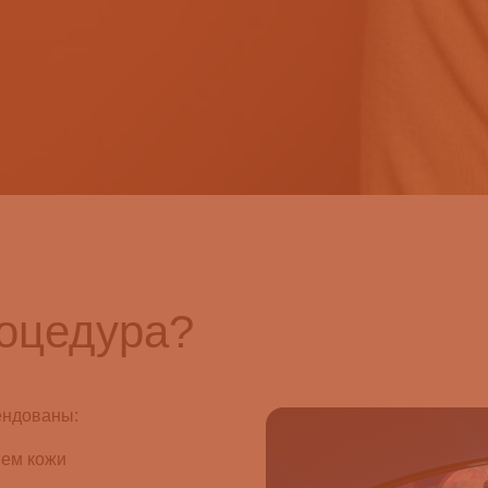
оцедура?
ендованы:
ием кожи