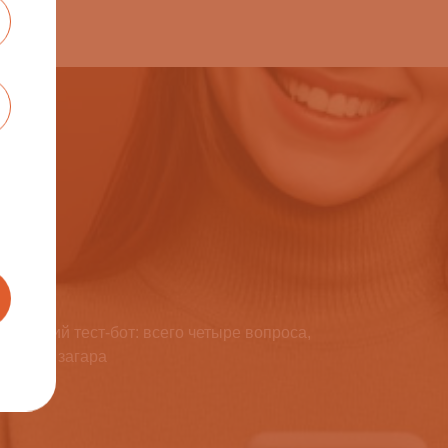
короткий тест-бот: всего четыре вопроса,
ивности загара