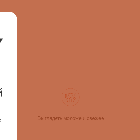
й
 кожи
Выглядеть моложе и свежее
х