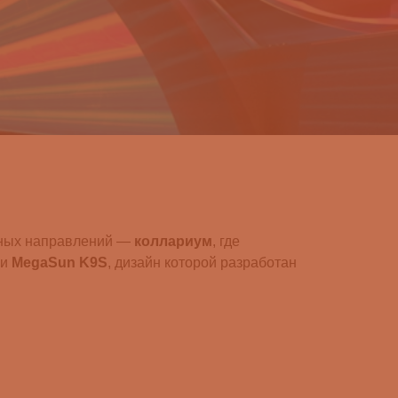
ярных направлений —
коллариум
, где
ли
MegaSun K9S
, дизайн которой разработан