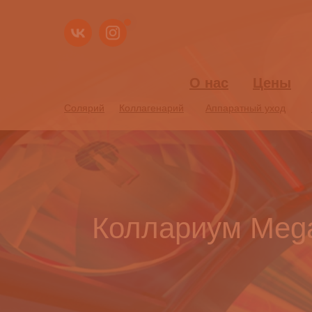
О нас
О нас
Цены
Цены
Солярий
Солярий
Коллагенарий
Коллагенарий
Аппаратный уход
Аппаратный уход
Коллариум Mega