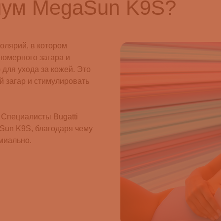
риум MegaSun K9S?
олярий, в котором
омерного загара и
 для ухода за кожей. Это
 загар и стимулировать
 Специалисты Bugatti
Sun K9S, благодаря чему
миально.