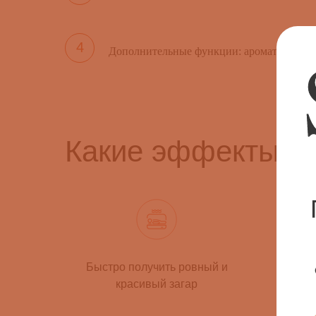
Дополнительные функции: ароматерапия, 
Какие эффекты м
Быстро получить ровный и
Стиму
красивый загар
и