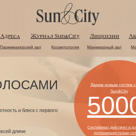
Адреса
Адреса
Журнал Sun&City
Журнал Sun&City
Лицензии
Лицензии
А
А
Парикмахерский зал
Парикмахерский зал
Косметология
Косметология
Маникюрный зал
Маникюрный зал
Ма
Ма
ВОЛОСАМИ
Дарим новым гостям 
Sun&City
500
тность и блеск с первого
Сертификат действует и для
 всей длине
посещающих только со