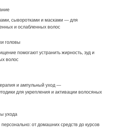
ание
лами, сыворотками и масками — для
енных и ослабленных волос
жи головы
ищение помогают устранить жирность, зуд и
ых волос
терапия и ампульный уход —
одики для укрепления и активации волосяных
ы ухода
 персонально: от домашних средств до курсов