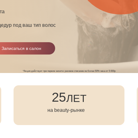
та
едур под ваш тип волос
Записаться в салон
*Акция действует при первом визите: разовое списание не более 50% чека от 5 000р
25
ЛЕТ
на beauty-рынке