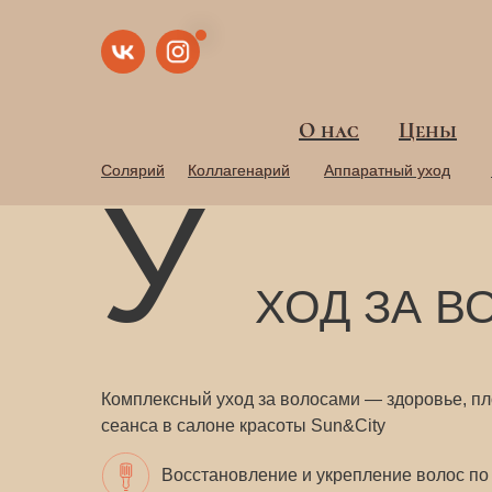
О нас
О нас
Цены
Цены
Солярий
Солярий
Коллагенарий
Коллагенарий
Аппаратный уход
Аппаратный уход
У
ХОД ЗА 
Комплексный уход за волосами — здоровье, пло
сеанса в салоне красоты Sun&City
Восстановление и укрепление волос по