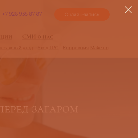
+7 926 935 87 87
Онлайн-запись
кции
кции
СМИ о нас
СМИ о нас
ассажный уход
ассажный уход
Уход LPG
Уход LPG
Коррекция
Коррекция
Make up
Make up
еред загаром