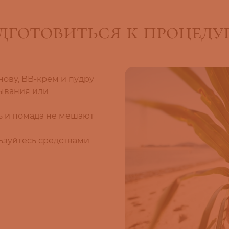
готовиться к процедур
ову, BB-крем и пудру
мывания или
шь и помада не мешают
ьзуйтесь средствами