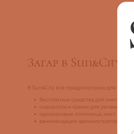
Загар в Sun&City:
В Sun&City всё предусмотрено для того, 
бесплатные средства для снятия мак
сыворотки и кремы для увлажнения к
одноразовые полотенца, мист для лиц
рекомендации администраторов по по