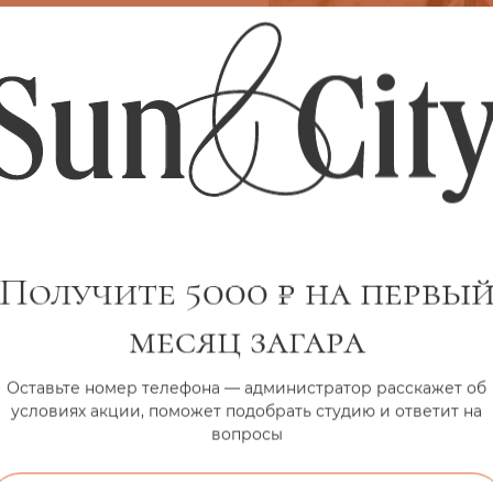
 комфорт и забота о кож
Получите 5000 ₽ на первы
чтобы загар был ровным и безопасным:
месяц загара
ияжа;
Оставьте номер телефона — администратор расскажет об
ожи после сеанса;
условиях акции, поможет подобрать студию и ответит на
а, очки и шапочки;
вопросы
дготовке и уходу.