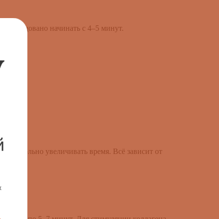
рекомендовано начинать с 4–5 минут.
й
есконтрольно увеличивать время. Всё зависит от
х
в неделю по 5–7 минут. Для стимуляции коллагена -