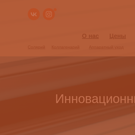
О нас
О нас
Цены
Цены
Солярий
Солярий
Коллагенарий
Коллагенарий
Аппаратный уход
Аппаратный уход
Инновационны