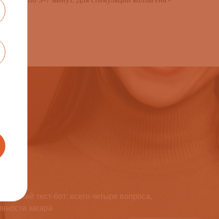
короткий тест-бот: всего четыре вопроса,
ивности загара