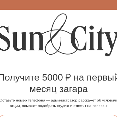
, светлые глаза) загорают медленно и легко получают ожоги. Им 
ёмные волосы) безопасное стартовое время - 6–8 минут.
аптирована, длительность можно увеличить до 10–12 минут.
Получите 5000 ₽ на первы
а кожу за счёт красного спектра. Но это не значит, что можно б
месяц загара
Оставьте номер телефона — администратор расскажет об условия
акции, поможет подобрать студию и ответит на вопросы
4 процедур по 6–10 минут. Для поддержания загара - 1–2 визита 