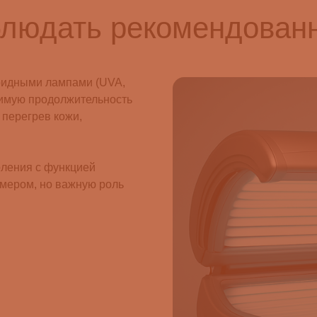
блюдать рекомендован
ридными лампами (UVA,
тимую продолжительность
 перегрев кожи,
оления с функцией
ймером, но важную роль