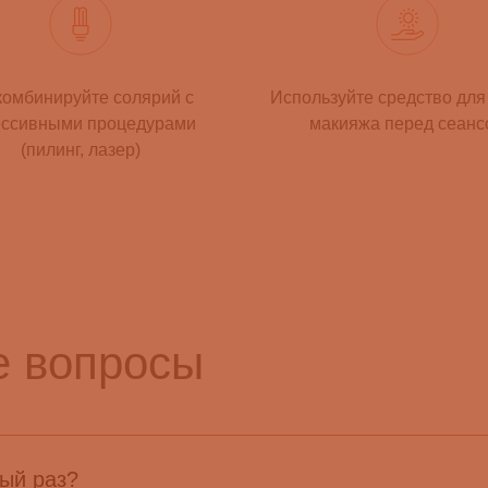
комбинируйте солярий с
Используйте средство для
ессивными процедурами
макияжа перед сеанс
(пилинг, лазер)
е вопросы
вый раз?