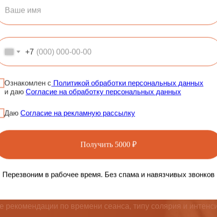
+7
Ознакомлен с
Политикой обработки персональных данных
и даю
Согласие на обработку персональных данных
Даю
Согласие на рекламную рассылку
 тест и получите
Получить 5000 ₽
загару
Перезвоним в рабочее время. Без спама и навязчивых звонков
бираться в загаре без мифов и лишних советов. Мы сделали 
е рекомендации по времени сеанса, типу солярия и интенс