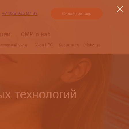
+7 926 935 87 87
Онлайн-запись
ции
ции
СМИ о нас
СМИ о нас
ссажный уход
ссажный уход
Уход LPG
Уход LPG
Коррекция
Коррекция
Make up
Make up
ых технологий