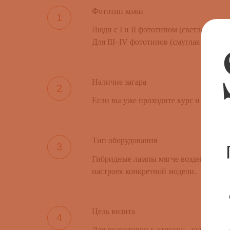
Фототип кожи
Люди с I и II фототипом (светлая кожа
Для III–IV фототипов (смуглая кожа, т
Наличие загара
Если вы уже проходите курс и кожа ад
Тип оборудования
Гибридные лампы мягче воздействуют н
настроек конкретной модели.
Цель визита
Для подготовки к отпуску - курс из 3-