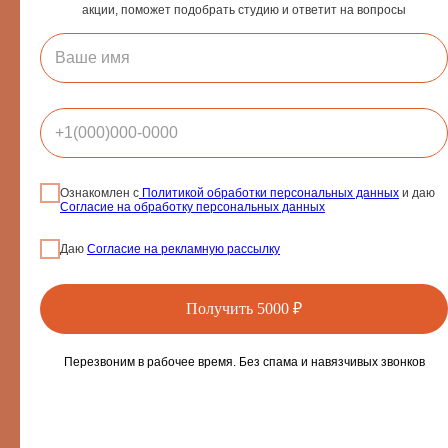
акции, поможет подобрать студию и ответит на вопросы
Если вы хотите понять, подходит ли вам эта процедура, лучше всего
получить консультацию и разобраться в своих целях.
Иногда человеку действительно нужен коллагенарий.
Иногда достаточно скорректировать домашний уход.
Главное — не покупать процедуру только потому, что она сейчас
Ознакомлен с
Политикой обработки персональных данных
и даю
популярна
Согласие на обработку персональных данных
Даю
Согласие на рекламную рассылку
Получить 5000 ₽
Перезвоним в рабочее время. Без спама и навязчивых звонков