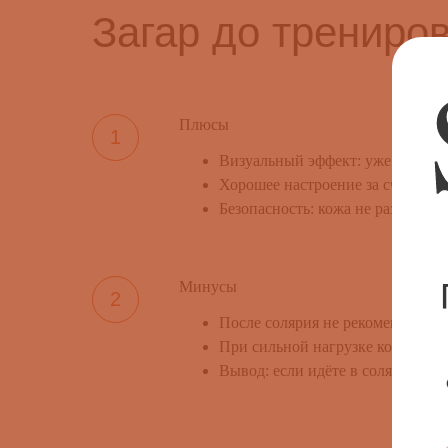
Загар до трениро
Плюсы
Визуальный эффект: уже на трени
Хорошее настроение за счёт выр
Безопасность: кожа не разогрета
Минусы
После солярия не рекомендуется 
При сильной нагрузке кожа может
Вывод: если идёте в солярий до 