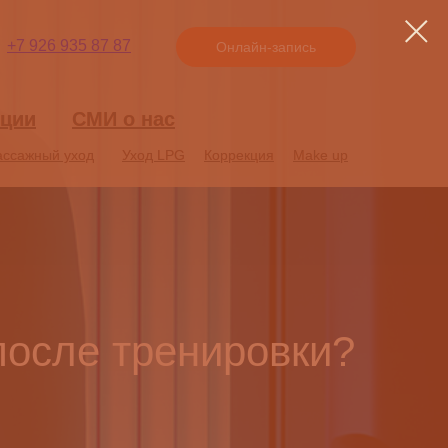
+7 926 935 87 87
Онлайн-запись
ции
ции
СМИ о нас
СМИ о нас
ссажный уход
ссажный уход
Уход LPG
Уход LPG
Коррекция
Коррекция
Make up
Make up
после тренировки?