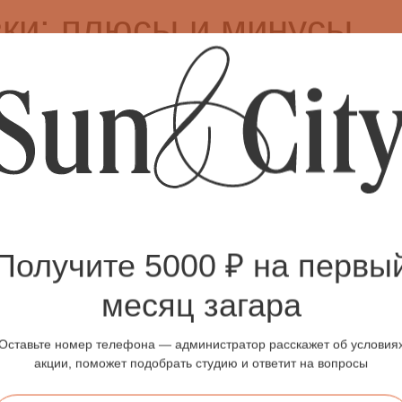
вки: плюсы и минусы
ровке вы выглядите свежо и с оттенком загара;
аботки эндорфинов после солярия;
, сосуды не расширены.
Получите 5000 ₽ на первы
потеть: это может снизить эффект загара;
месяц загара
 раздражаться, особенно если не нанести уходовые средства.
спорта, выбирайте утренние процедуры и давайте коже время ост
Оставьте номер телефона — администратор расскажет об условия
акции, поможет подобрать студию и ответит на вопросы