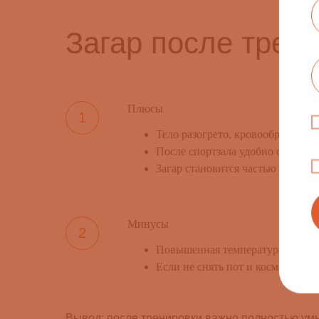
Загар после трен
Плюсы
Тело разогрето, кровообращение
После спортзала удобно сразу пр
Загар становится частью програ
Минусы
Повышенная температура тела мо
Если не снять пот и косметику, з
Вывод: после тренировки важно полностью умы