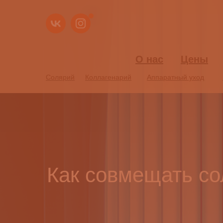
О нас
О нас
Цены
Цены
Солярий
Солярий
Коллагенарий
Коллагенарий
Аппаратный уход
Аппаратный уход
Как совмещать со