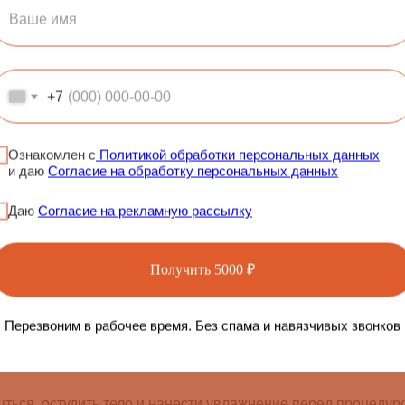
ировки: плюсы и минус
+7
Ознакомлен с
Политикой обработки персональных данных
 усилено — загар может лечь быстрее;
и даю
Согласие на обработку персональных данных
ойти в студию, не тратя дополнительное время;
Даю
Согласие на рекламную рассылку
ммы восстановления.
Получить 5000 ₽
жет усилить чувствительность кожи;
Перезвоним в рабочее время. Без спама и навязчивых звонков
агар может лечь неровно.
ться, остудить тело и нанести увлажнение перед процедур