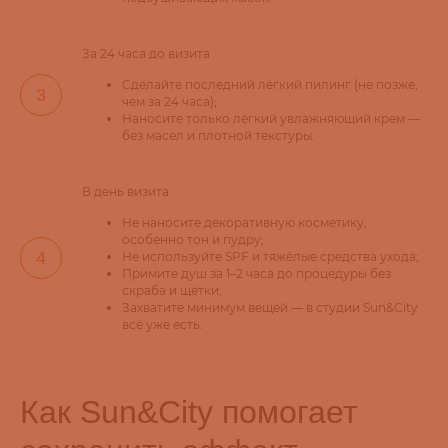
За 24 часа до визита
Сделайте последний лёгкий пилинг (не позже,
чем за 24 часа);
Наносите только лёгкий увлажняющий крем —
без масел и плотной текстуры.
В день визита
Не наносите декоративную косметику,
особенно тон и пудру;
Не используйте SPF и тяжёлые средства ухода;
Примите душ за 1–2 часа до процедуры без
скраба и щётки;
Захватите минимум вещей — в студии Sun&City
всё уже есть.
Как Sun&City помогает