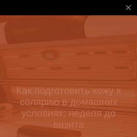
Как подготовить кожу к
солярию в домашних
условиях: неделя до
визита