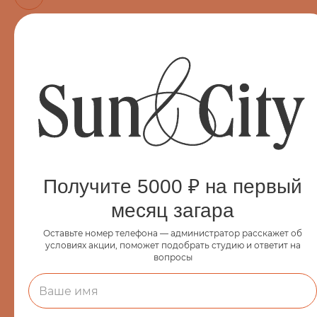
Старайтесь не загорать чаще 2–3 раз в неделю — коже
нужно время на восстановление
Читайте также:
Солярий
Коллагенарий
Эндосфера
Парикмахерский зал
Получите 5000 ₽ на первый
Косметология
месяц загара
Маникюрный зал
Массаж
Оставьте номер телефона — администратор расскажет об
условиях акции, поможет подобрать студию и ответит на
LPG-массаж
вопросы
Эпиляция
Make up
Согласие на обработку