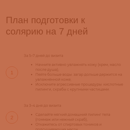
План подготовки к
солярию на 7 дней
За 5–7 дней до визита
Начните активно увлажнять кожу (крем, масло
после душа);
Пейте больше воды: загар дольше держится на
увлажнённой коже;
Исключите агрессивные процедуры: кислотные
пилинги, скрабы с крупными частицами.
За 3–4 дня до визита
Сделайте мягкий домашний пилинг тела
(гоммаж или нежный скраб);
Откажитесь от спиртовых тоников и
подсушивающих масок.