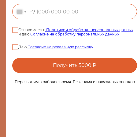
персональных данных
+7
Политика использования cookie-
файлов
02-07-2025
Положение о подарочных
Ознакомлен с
Политикой обработки персональных данных
Загар при куперозе, акне и пигментации — можно ли в
и даю
Согласие на обработку персональных данных
сертификатах и
солярий?
абонементах
Политика конфиденциальности
Даю
Согласие на рекламную рассылку
Положение о подарочных
сертификатах и
абонементах
Получить 5000 ₽
Согласие на рекламную и
информационную рассылку
Перезвоним в рабочее время. Без спама и навязчивых звонков
Sun&City Проспект Мира
+7 (926) 935-87-87
Банный переулок, д.3
Солярий: 10:00-23:00